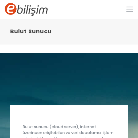
Bulut Sunucu
Bulut sunucu (cloud server), internet
üzerinden erişilebilen ve veri depolama, işlem