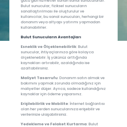
gücü gibi hizmetler sunan sanal sunuculardır.
Bulut sunucular, fiziksel sunucuların
sanallaştırılması ile oluşturulur ve
kullanıcılar, bu sanal sunucuları, herhangi bir
donanım veya altyapı yatırımı yapmadan
kullanabilirler.
Bulut Sunucuların Avantajları
Esneklik ve Ölçeklenebilirlik
: Bulut
sunucular, ihtiyaçlarınıza göre kolayca
ölçeklenebilir. İş yükünüz arttığında
kaynakları artırabilir, azaldığında ise
azaltabilirsiniz.
Maliyet Tasarrufu
: Donanım satın almak ve
bakımını yapmak zorunda olmadığınız için
maliyetler düşer. Ayrıca, sadece kullandığınız
kaynaklar için ödeme yaparsınız.
Erişilebilirlik ve Mobilite
: İnternet bağlantısı
olan her yerden sunucularınıza erişebilir ve
verilerinize ulaşabilirsiniz.
Yedekleme ve Felaket Kurtarma
: Bulut