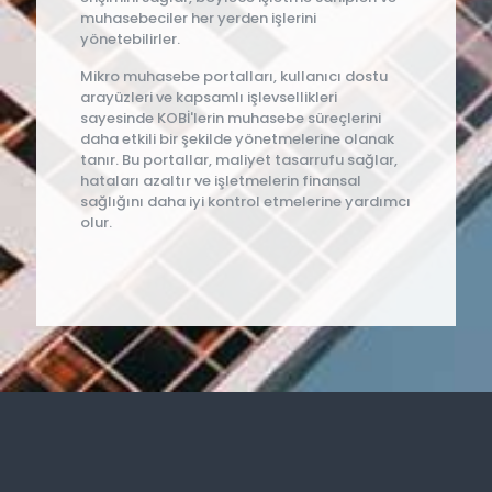
muhasebeciler her yerden işlerini
yönetebilirler.
Mikro muhasebe portalları, kullanıcı dostu
arayüzleri ve kapsamlı işlevsellikleri
sayesinde KOBİ'lerin muhasebe süreçlerini
daha etkili bir şekilde yönetmelerine olanak
tanır. Bu portallar, maliyet tasarrufu sağlar,
hataları azaltır ve işletmelerin finansal
sağlığını daha iyi kontrol etmelerine yardımcı
olur.