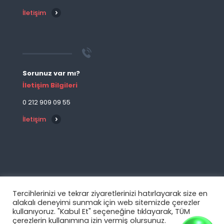
İletişim
Sorunuz var mı?
İletişim Bilgileri
0 212 909 09 55
İletişim
Tercihlerinizi ve tekrar ziyaretlerinizi hatırlayarak size en
alakalı deneyimi sunmak için web sitemizde çerezler
© 2019-2024 Tüm Hakları Saklıdır. Bu websitesi E
kullanıyoruz. "Kabul Et" seçeneğine tıklayarak, TÜM
Bilişim Teknolojileri Yazılım ve Danışmanlık Hizmetleri
çerezlerin kullanımına izin vermiş olursunuz.