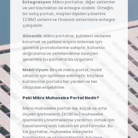
Entegrasyon
: Mikro portallar, diğer sistemler
ve veri kaynakları ile entegre olabilir. Örneğin,
bir satış portalı, müşteri ilişkileri yönetimi
(CRM) sistemi ve finansal sistemlerle entegre
çalışabilir.
Güvenlik
: Mikro portallar, kullanıcı verilerini
korumak ve yetkisiz erişimi önlemek için
güvenlik protokollerine sahiptir. Kullanıcı
doğrulama ve yetkilendirme süreçleri
genellikle bu portallarda uygulanır.
Mobil Uyum
: Birçok mikro portal, mobil
cihazlar için optimize edilmiştir, böylece
kullanıcılar portala her yerden ve her
cihazdan erişebilirler.
Peki Mikro Muhasebe Portal Nedir?
Mikro muhasebe portalı ise, küçük ve orta
ölçekli işletmelerin (KOBİ'ler) muhasebe
işlemlerini yönetmelerine yardımcı olmak için
tasarlanmış web tabanlı bir platformdur. Bu
tür portallar, muhasebe süreçlerini
basitleştirir ve otomatikleştirir, böylece