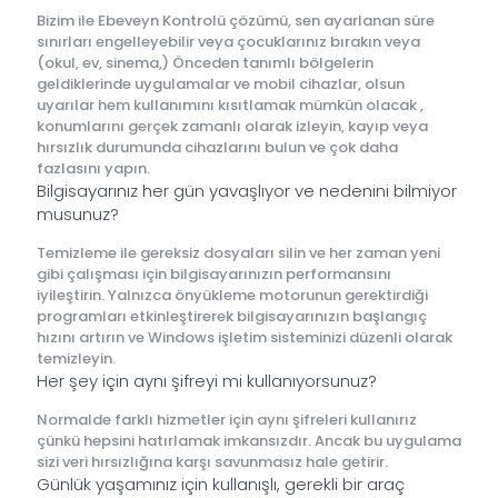
Bizim ile Ebeveyn Kontrolü çözümü, sen ayarlanan süre
sınırları engelleyebilir veya çocuklarınız bırakın veya
(okul, ev, sinema,) Önceden tanımlı bölgelerin
geldiklerinde uygulamalar ve mobil cihazlar, olsun
uyarılar hem kullanımını kısıtlamak mümkün olacak ,
konumlarını gerçek zamanlı olarak izleyin, kayıp veya
hırsızlık durumunda cihazlarını bulun ve çok daha
fazlasını yapın.
Bilgisayarınız her gün yavaşlıyor ve nedenini bilmiyor
musunuz?
Temizleme ile gereksiz dosyaları silin ve her zaman yeni
gibi çalışması için bilgisayarınızın performansını
iyileştirin. Yalnızca önyükleme motorunun gerektirdiği
programları etkinleştirerek bilgisayarınızın başlangıç ​​
hızını artırın ve Windows işletim sisteminizi düzenli olarak
temizleyin.
Her şey için aynı şifreyi mi kullanıyorsunuz?
Normalde farklı hizmetler için aynı şifreleri kullanırız
çünkü hepsini hatırlamak imkansızdır. Ancak bu uygulama
sizi veri hırsızlığına karşı savunmasız hale getirir.
Günlük yaşamınız için kullanışlı, gerekli bir araç