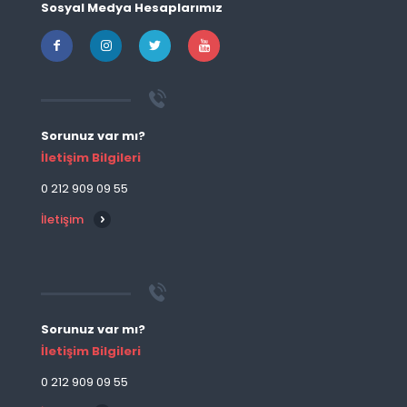
Sosyal Medya Hesaplarımız
Sorunuz var mı?
İletişim Bilgileri
0 212 909 09 55
İletişim
Sorunuz var mı?
İletişim Bilgileri
0 212 909 09 55