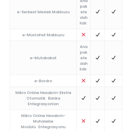
Ana
pak
e-Serbest Meslek Makbuzu
ete
dah
ildir.
e-Müstahsil Makbuzu
Ana
pak
e-Mutabakat
ete
dah
ildir.
e-Bordro
Mikro Online Hesabım-Ekstre
Otomatik Banka
Entegrasyonları
Mikro Online Hesabım-
Muhasebe
Modülü Entegrasyonu