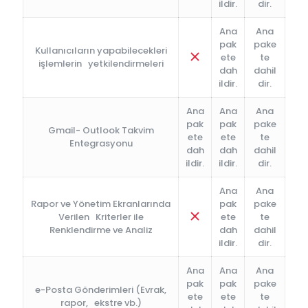
ildir.
dir.
Ana
Ana
pak
pake
Kullanıcıların yapabilecekleri
ete
te
işlemlerin yetkilendirmeleri
dah
dahil
ildir.
dir.
Ana
Ana
Ana
pak
pak
pake
Gmail- Outlook Takvim
ete
ete
te
Entegrasyonu
dah
dah
dahil
ildir.
ildir.
dir.
Ana
Ana
Rapor ve Yönetim Ekranlarında
pak
pake
Verilen Kriterler ile
ete
te
Renklendirme ve Analiz
dah
dahil
ildir.
dir.
Ana
Ana
Ana
pak
pak
pake
e-Posta Gönderimleri (Evrak,
ete
ete
te
rapor, ekstre vb.)