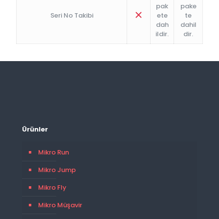
pak
pake
Seri No Takibi
ete
te
dah
dahil
ildir.
dir.
Ürünler
Mikro Run
Mikro Jump
Mikro Fly
Mikro Müşavir